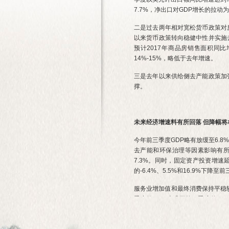
7.7%，净出口对GDP增长的拉动为
二是过去两年相对宽松货币政策对
以来货币政策转向稳健中性并实施
预计2017年商品房销售面积同
14%-15%，略低于去年增速。
三是去年以来供给侧去产能政策加
撑。
未来经济增速料有所回落 但降幅将
今年前三季度GDP略有放缓至6.
去产能和环保治理等因素影响有所回
7.3%。同时，固定资产投资增
的-6.4%、5.5%和16.9%下降至前
服务业增加值和最终消费保持平稳
季度的7.6%上升至第三季度的8
耐用消费和新兴消费保持平稳较快
展望未来，受房地产调控、货币政