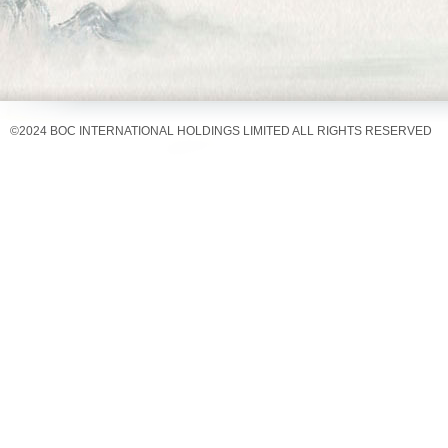
可能有所放缓，带动经济增长有所
济增长的回落幅度将相对平缓。笔者预计
房地产销量增长或持续回落 开发投
©
2024 BOC INTERNATIONAL HOLDINGS LIMITED ALL RIGHTS RESERVED
新一轮房地产调控政策实施以后，
求外溢效应、按揭贷款倾斜和棚户
预期，令全国商品房销量的回落过
十九大报告重申“坚持房子是用来
住房制度”，预计2018年房地
显现，加上短期购房需求在2016
品房销量增速可能降至0左右。
受过去两年房地产销量火爆和各层
购置面积增速大幅回升，显示部分
土地活动尚未大面积转为在建项目
来看，随着房地产销量持续回落，
增速可能再度下行，全年同比增速或